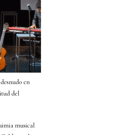
e desnudo en
itud del
quimia musical