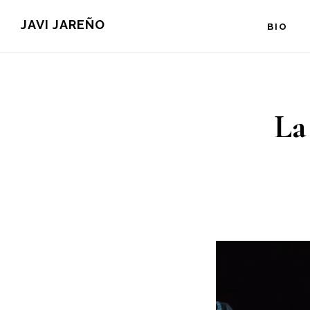
Saltar
JAVI JAREÑO
BIO
al
contenido
principal
La