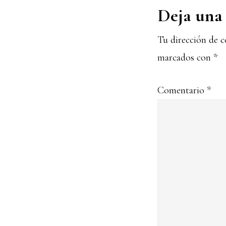
Interacc
Deja una 
con
Tu dirección de c
marcados con
*
los
lectores
Comentario
*