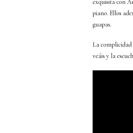
exquisita con A
piano. Ellos ad
guapas.
La complicidad 
veáis y la esc