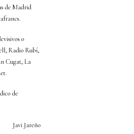
las de Madrid
afrancs.
evisivos o
ll, Radio Rubí,
an Cugat, La
et.
dico de
Javi Jareño