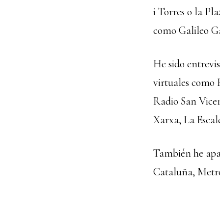
i Torres o la P
como Galileo Ga
He sido entrevi
virtuales como 
Radio San Vicen
Xarxa, La Escal
También he apar
Cataluña, Metró