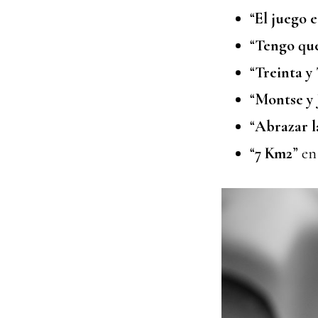
“
El juego 
“
Tengo que
“
Treinta y
“
Montse y 
“
Abrazar l
“
7 Km2
” en