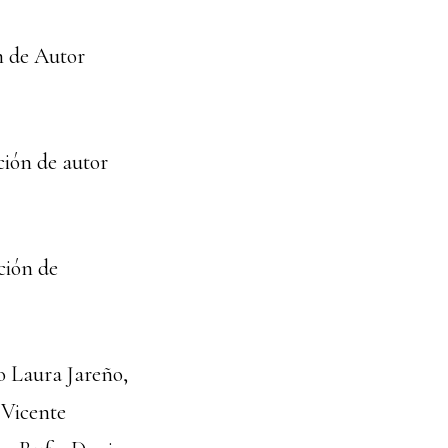
n de Autor
ción de autor
ción de
o Laura Jareño,
 Vicente