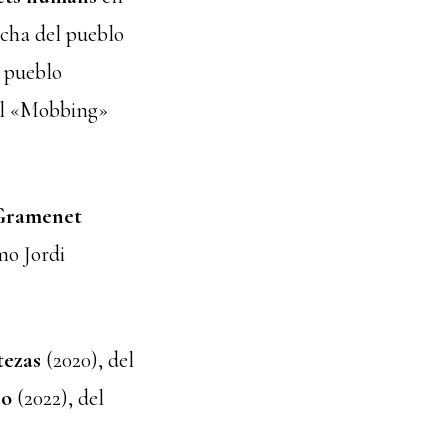
ucha del pueblo
l pueblo
 el «Mobbing»
 Gramenet
mo Jordi
tezas
(2020), del
no
(2022), del