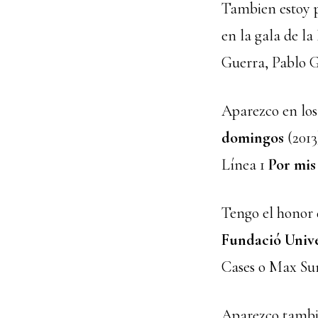
Tambien estoy p
en la gala de l
Guerra, Pablo G
Aparezco en los
domingos
(2013
Línea 1
Por mis
Tengo el honor 
Fundació Univ
Cases o Max Su
Aparezco tambié