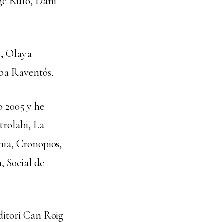
ge Rufo, Dani
o, Olaya
ba Raventós.
o 2005 y he
trolabi, La
nia, Cronopios,
, Social de
ditori Can Roig