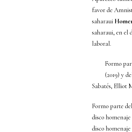
favor de Amnistí
saharaui
Homen
saharaui, en el 
laboral.
Formo part
(2019) y de
Sabatés, Elliot
Formo parte de
disco homenaje
disco homenaj