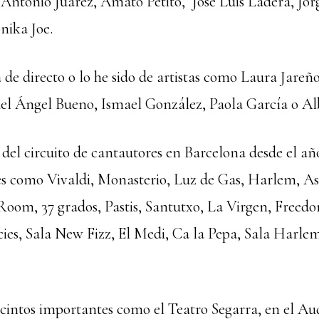
 Antonio Juárez, Amato Petito, Jose Luis Ladera, Jor
nika Joe.
a de directo o lo he sido de artistas como Laura Jareñ
el Ángel Bueno, Ismael González, Paola García o Al
 del circuito de cantautores en Barcelona desde el añ
es como Vivaldi, Monasterio, Luz de Gas, Harlem, As
 Room, 37 grados, Pastis, Santutxo, La Virgen, Freedo
cies, Sala New Fizz, El Medi, Ca la Pepa, Sala Harlem
cintos importantes como el Teatro Segarra, en el Au