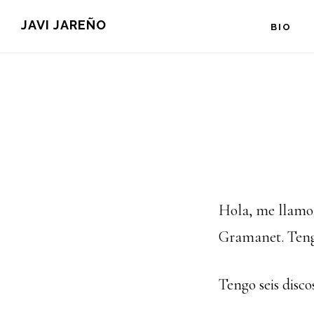
Saltar
JAVI JAREÑO
BIO
al
contenido
principal
Hola, me llamo 
Gramanet. Teng
Tengo seis disco