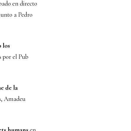
ado en directo
junto a Pedro
 los
s por el Pub
e de la
és, Amadeu
rets humans
en