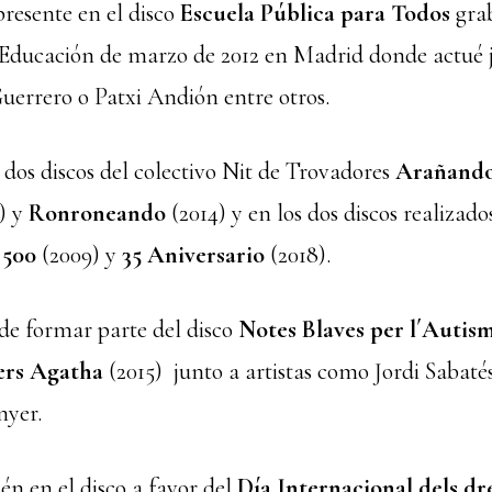
resente en el disco
Escuela Pública para Todos
grab
a Educación de marzo de 2012 en Madrid donde actué 
uerrero o Patxi Andión entre otros.
 dos discos del colectivo Nit de Trovadores
Arañando
) y
Ronroneando
(2014) y en los dos discos realizado
 500
(2009) y
35 Aniversario
(2018).
de formar parte del disco
Notes Blaves per l´Autism
ers Agatha
(2015) junto a artistas como Jordi Sabat
nyer.
n en el disco a favor del
Día Internacional dels d