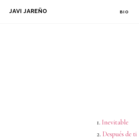
Saltar
JAVI JAREÑO
BIO
al
contenido
principal
1.
Inevitable
2.
Después de ti