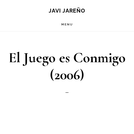
Saltar
JAVI JAREÑO
al
MENU
contenido
principal
El Juego es Conmigo
(2006)