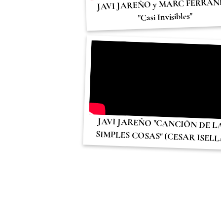
JAVI JAREÑO y MARC FERRA
"Casi Invisibles"
JAVI JAREÑO "CANCIÓN DE L
SIMPLES COSAS" (CESAR ISELL