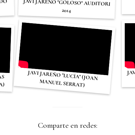
JAVI JAREÑO "GOLOSO" AUDITORI
NDO
2014
JAVI JAREÑO "LUCÍA" (JOAN
JA
AS
MANUEL SERRAT)
A)
Comparte en redes: