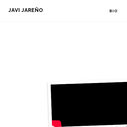
Saltar
JAVI JAREÑO
BIO
al
contenido
principal