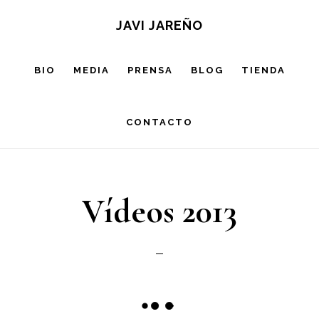
Saltar
JAVI JAREÑO
al
contenido
BIO
MEDIA
PRENSA
BLOG
TIENDA
principal
CONTACTO
Vídeos 2013