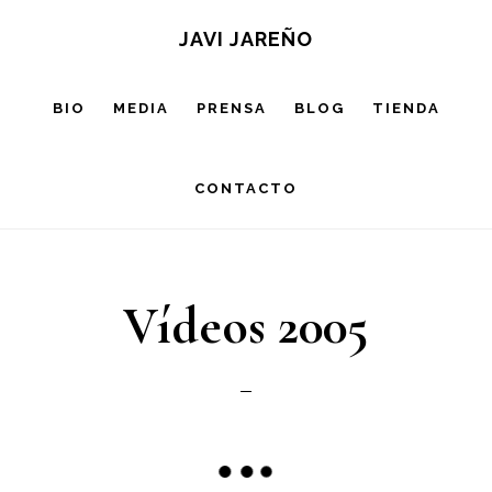
Saltar
JAVI JAREÑO
al
contenido
BIO
MEDIA
PRENSA
BLOG
TIENDA
principal
CONTACTO
Vídeos 2005