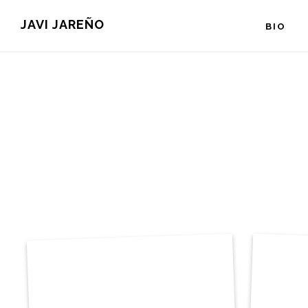
Saltar
JAVI JAREÑO
BIO
al
contenido
principal